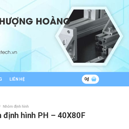
 PHƯỢNG HOÀNG
tech.vn
0
₫
G
LIÊN HỆ
/
Nhôm định hình
 định hình PH – 40X80F