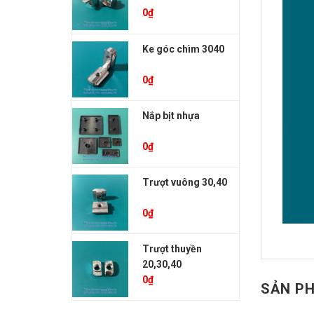
0
₫
Ke góc chìm 3040
0
₫
Nắp bịt nhựa
0
₫
Trượt vuông 30,40
0
₫
Trượt thuyền
20,30,40
0
₫
SẢN P