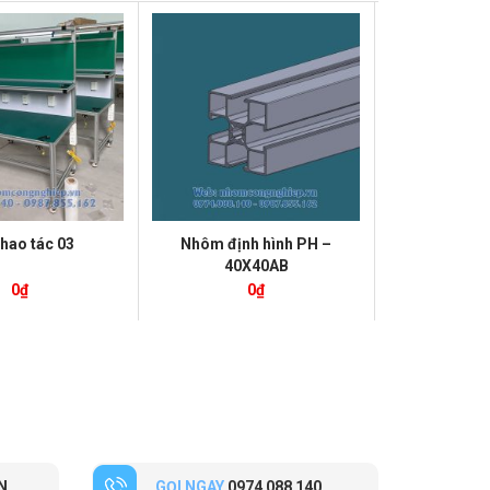
thao tác 03
Nhôm định hình PH –
Nhôm định
40X40AB
30
0
₫
0
₫
N
GỌI NGAY
0974 088 140