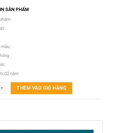
IN SẢN PHẨM
 phẩm:
ất:
ộ màu:
hông:
ớc:
h: 02 năm
 hình PH - 40X80F số lượng
THÊM VÀO GIỎ HÀNG