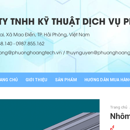
Y TNHH KỸ THUẬT DỊCH VỤ
i, Xã Mao Điền, TP. Hải Phòng, Việt Nam
88.140 - 0987.855.162
hong@phuonghoangtech.vn / thuynguyen@phuonghoang
ANG CHỦ
GIỚI THIỆU
SẢN PHẨM
HƯỚNG DẪN MUA HÀN
Trang chủ
Nhôm
₫
0