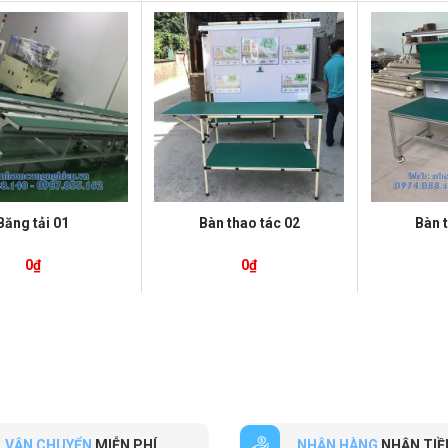
Băng tải 01
Bàn thao tác 02
Bàn 
0
₫
0
₫
VẬN CHUYỂN
MIỄN PHÍ
NHẬN HÀNG
NHẬN TIỀ