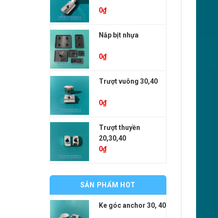
0
₫
Nắp bịt nhựa
0
₫
Trượt vuông 30,40
0
₫
Trượt thuyền
20,30,40
0
₫
SẢN PHẨM HOT
Ke góc anchor 30, 40