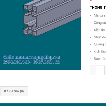
THÔNG T
Mã sản
Công su
Điện áp:
Nhiệt đ
Quang t
Kích thư
Bảo hàn
Nhôm định
ĐÁNH GIÁ (0)