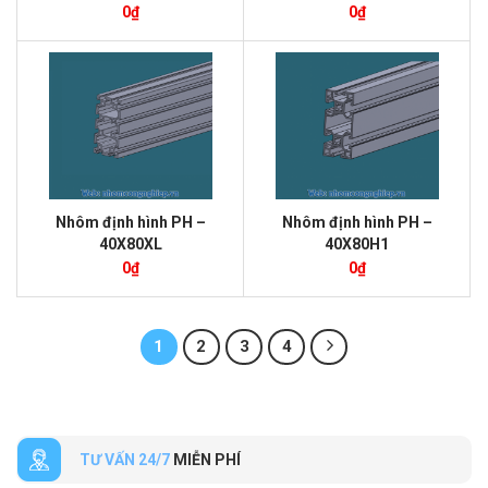
0
₫
0
₫
Nhôm định hình PH –
Nhôm định hình PH –
40X80XL
40X80H1
0
₫
0
₫
1
2
3
4
TƯ VẤN 24/7
MIỄN PHÍ