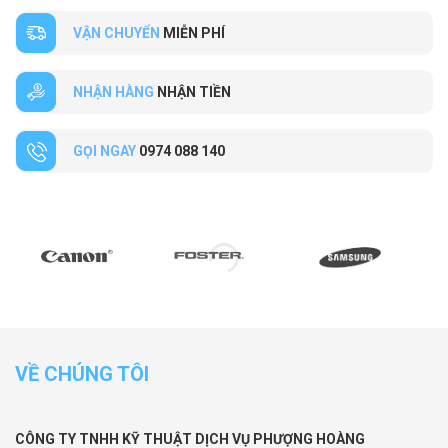
VẬN CHUYỂN
MIỄN PHÍ
NHẬN HÀNG
NHẬN TIỀN
GỌI NGAY
0974 088 140
VỀ CHÚNG TÔI
CÔNG TY TNHH KỸ THUẬT DỊCH VỤ PHƯỢNG HOÀNG