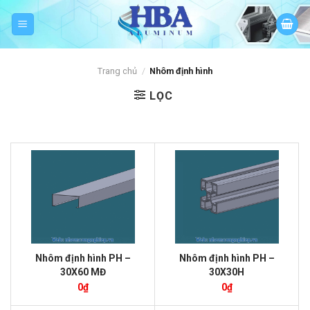
Skip
to
content
Trang chủ
/
Nhôm định hình
LỌC
Nhôm định hình PH –
Nhôm định hình PH –
30X60 MĐ
30X30H
0
₫
0
₫