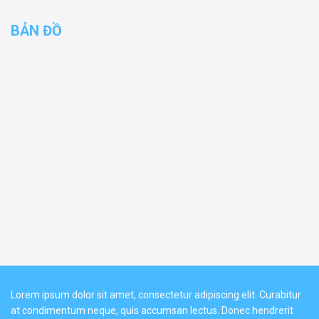
BẢN ĐỒ
Lorem ipsum dolor sit amet, consectetur adipiscing elit. Curabitur
at condimentum neque, quis accumsan lectus. Donec hendrerit