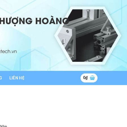
 PHƯỢNG HOÀNG
tech.vn
0
₫
G
LIÊN HỆ
 Yên