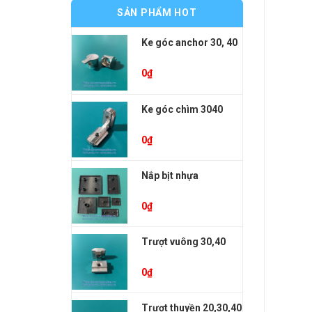
SẢN PHẨM HOT
Ke góc anchor 30, 40
0
₫
Ke góc chìm 3040
0
₫
Nắp bịt nhựa
0
₫
Trượt vuông 30,40
0
₫
Trượt thuyền 20,30,40