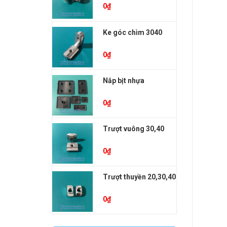
0
₫
Ke góc chìm 3040
0
₫
Nắp bịt nhựa
0
₫
Trượt vuông 30,40
0
₫
Trượt thuyền 20,30,40
0
₫