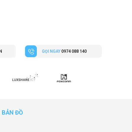
N
GỌI NGAY
0974 088 140
BẢN ĐỒ