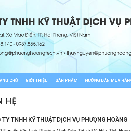
Y TNHH KỸ THUẬT DỊCH VỤ
i, Xã Mao Điền, TP. Hải Phòng, Việt Nam
88.140 - 0987.855.162
hong@phuonghoangtech.vn / thuynguyen@phuonghoang
ANG CHỦ
GIỚI THIỆU
SẢN PHẨM
HƯỚNG DẪN MUA HÀN
N HỆ
 TY TNHH KỸ THUẬT DỊCH VỤ PHƯỢNG HOÀNG
 Nguyễn Văn Linh, Phường Minh Đức, Thị xã Mỹ Hào, Tỉnh Hưng