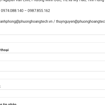
: 0974.088.140 – 0987.855.162
 danhphong@phuonghoangtech.vn / thuynguyen@phuonghoangtec
 thoại
:
g tin nhắn