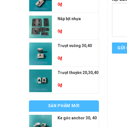
0
₫
Nắp bịt nhựa
0
₫
Trượt vuông 30,40
0
₫
Trượt thuyền 20,30,40
0
₫
SẢN PHẨM MỚI
Ke góc anchor 30, 40