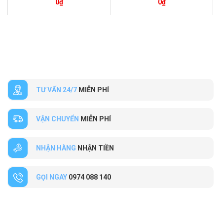
0
₫
0
₫
TƯ VẤN 24/7
MIỄN PHÍ
VẬN CHUYỂN
MIỄN PHÍ
NHẬN HÀNG
NHẬN TIỀN
GỌI NGAY
0974 088 140