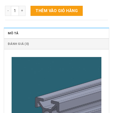
Nhôm định hình PH - 20X20B số lượng
THÊM VÀO GIỎ HÀNG
MÔ TẢ
ĐÁNH GIÁ (0)