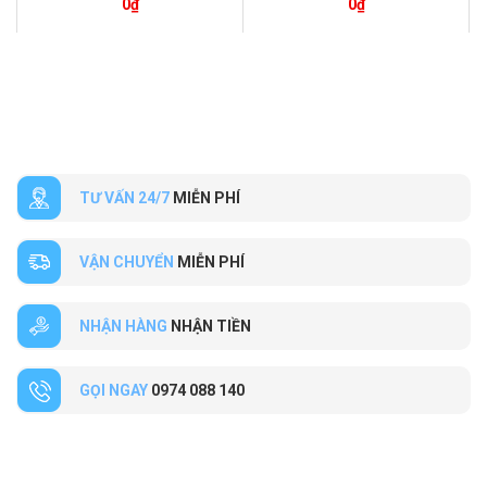
0
₫
0
₫
TƯ VẤN 24/7
MIỄN PHÍ
VẬN CHUYỂN
MIỄN PHÍ
NHẬN HÀNG
NHẬN TIỀN
GỌI NGAY
0974 088 140