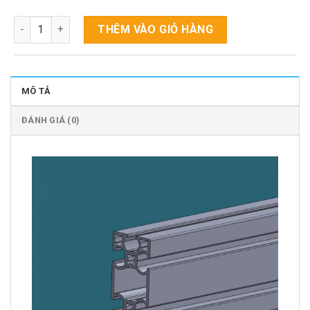
Nhôm định hình PH - 30X60G số lượng
THÊM VÀO GIỎ HÀNG
MÔ TẢ
ĐÁNH GIÁ (0)