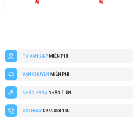
0
₫
0
₫
TƯ VẤN 24/7
MIỄN PHÍ
VẬN CHUYỂN
MIỄN PHÍ
NHẬN HÀNG
NHẬN TIỀN
GỌI NGAY
0974 088 140