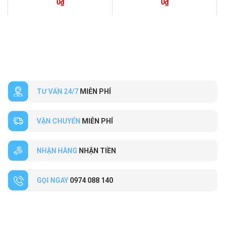
0
₫
0
₫
TƯ VẤN 24/7
MIỄN PHÍ
VẬN CHUYỂN
MIỄN PHÍ
NHẬN HÀNG
NHẬN TIỀN
GỌI NGAY
0974 088 140