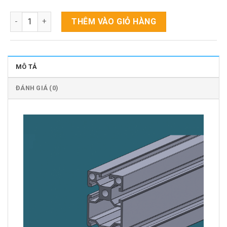
Nhôm định hình PH - 40X80B số lượng
THÊM VÀO GIỎ HÀNG
MÔ TẢ
ĐÁNH GIÁ (0)