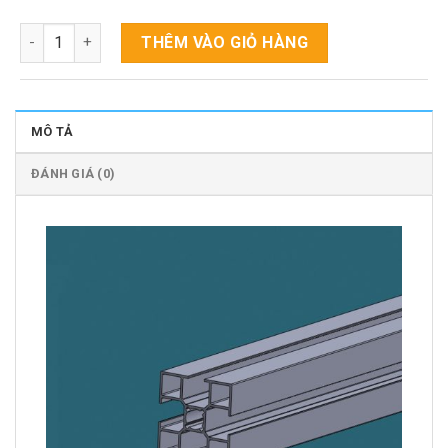
Nhôm định hình PH - 40X40F số lượng
THÊM VÀO GIỎ HÀNG
MÔ TẢ
ĐÁNH GIÁ (0)