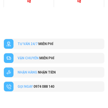
0
₫
0
₫
TƯ VẤN 24/7
MIỄN PHÍ
VẬN CHUYỂN
MIỄN PHÍ
NHẬN HÀNG
NHẬN TIỀN
GỌI NGAY
0974 088 140