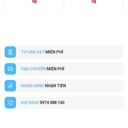
0
₫
0
₫
TƯ VẤN 24/7
MIỄN PHÍ
VẬN CHUYỂN
MIỄN PHÍ
NHẬN HÀNG
NHẬN TIỀN
GỌI NGAY
0974 088 140