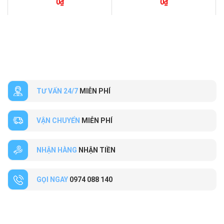
0
₫
0
₫
TƯ VẤN 24/7
MIỄN PHÍ
VẬN CHUYỂN
MIỄN PHÍ
NHẬN HÀNG
NHẬN TIỀN
GỌI NGAY
0974 088 140