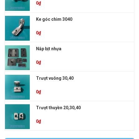
0
₫
Ke góc chìm 3040
0
₫
Nắp bịt nhựa
0
₫
Trượt vuông 30,40
0
₫
Trượt thuyền 20,30,40
0
₫