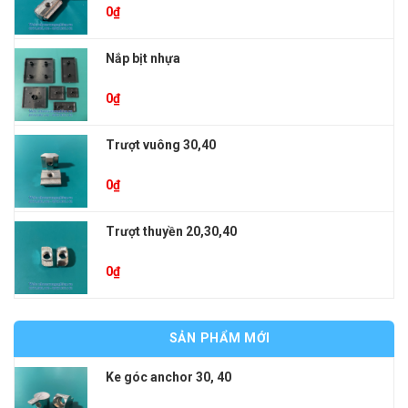
0
₫
Nắp bịt nhựa
0
₫
Trượt vuông 30,40
0
₫
Trượt thuyền 20,30,40
0
₫
SẢN PHẨM MỚI
Ke góc anchor 30, 40