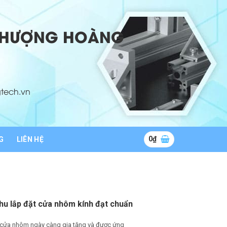
 PHƯỢNG HOÀNG
tech.vn
0
₫
G
LIÊN HỆ
hu lắp đặt cửa nhôm kính đạt chuẩn
 cửa nhôm ngày càng gia tăng và được ứng