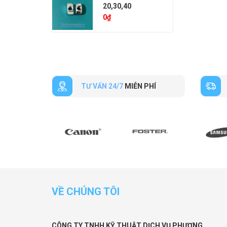
20,30,40
0
₫
TƯ VẤN 24/7
MIỄN PHÍ
VỀ CHÚNG TÔI
CÔNG TY TNHH KỸ THUẬT DỊCH VỤ PHƯỢNG