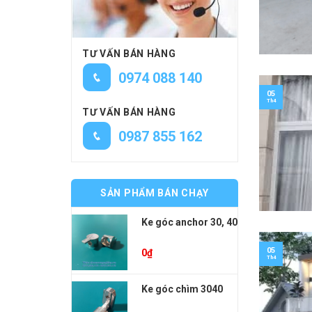
TƯ VẤN BÁN HÀNG
0974 088 140
05
Th4
TƯ VẤN BÁN HÀNG
0987 855 162
SẢN PHẨM BÁN CHẠY
Ke góc anchor 30, 40
05
0
₫
Th4
Ke góc chìm 3040