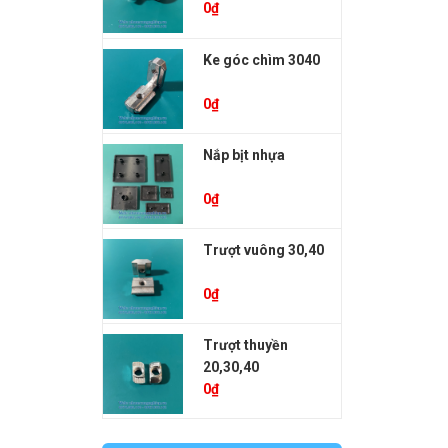
0
₫
Ke góc chìm 3040
0
₫
Nắp bịt nhựa
0
₫
Trượt vuông 30,40
0
₫
Trượt thuyền
20,30,40
0
₫