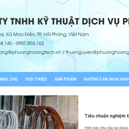
Y TNHH KỸ THUẬT DỊCH VỤ
i, Xã Mao Điền, TP. Hải Phòng, Việt Nam
88.140 - 0987.855.162
hong@phuonghoangtech.vn / thuynguyen@phuonghoang
ANG CHỦ
GIỚI THIỆU
SẢN PHẨM
HƯỚNG DẪN MUA HÀN
Tiêu chuẩn nghiệm t
Hiện nay, nhu cầu sử dụng