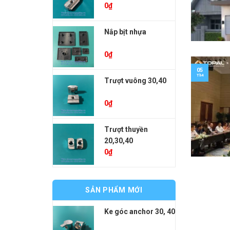
0
₫
Nắp bịt nhựa
0
₫
05
Th4
Trượt vuông 30,40
0
₫
Trượt thuyền
20,30,40
0
₫
SẢN PHẨM MỚI
Ke góc anchor 30, 40