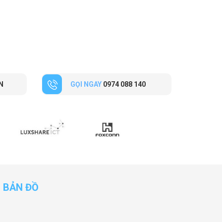
N
GỌI NGAY
0974 088 140
BẢN ĐỒ